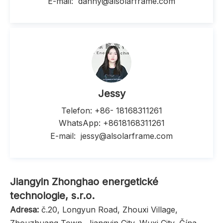
E-mail:
danny@alsolarframe.com
Jessy
Telefon: +86-
18168311261
WhatsApp: +8618168311261
E-mail:
jessy@alsolarframe.com
Jiangyin Zhonghao energetické
technologie, s.r.o.
Adresa:
č.20, Longyun Road, Zhouxi Village,