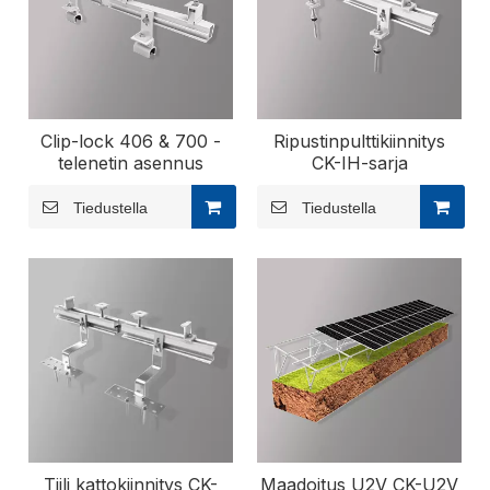
Clip-lock 406 & 700 -
Ripustinpulttikiinnitys
telenetin asennus
CK-IH-sarja
Tiedustella
Tiedustella
Tiili kattokiinnitys CK-
Maadoitus U2V CK-U2V